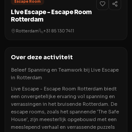
Escape Room
Live Escape - Escape Room
Rotterdam
Rotterdam
+31 85 130 7411
Over deze activiteit
Beleef Spanning en Teamwork bij Live Escape
in Rotterdam
Live Escape - Escape Room Rotterdam biedt
een onvergetelijke ervaring vol spanning en
verrassingen in het bruisende Rotterdam. De
escape rooms, zoals het spannende 'The Safe
House', zijn meesterlijk opgebouwd met een
meeslepend verhaal en verrassende puzzels