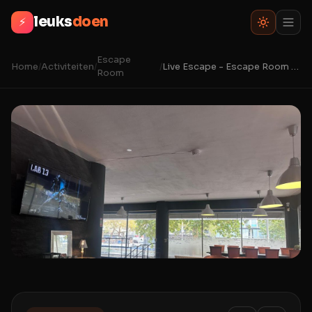
leuks
doen
⚡
Escape
Home
/
Activiteiten
/
/
Live Escape - Escape Room Rotterdam
Room