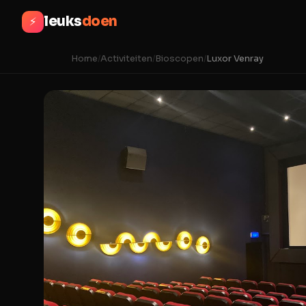
leuks
doen
⚡
Home
/
Activiteiten
/
Bioscopen
/
Luxor Venray