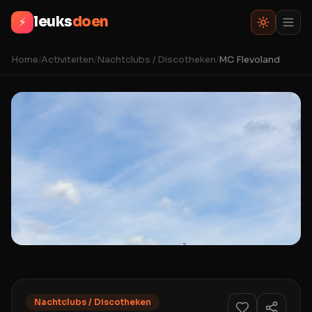
leuks
doen
⚡
Home
/
Activiteiten
/
Nachtclubs / Discotheken
/
MC Flevoland
Nachtclubs / Discotheken