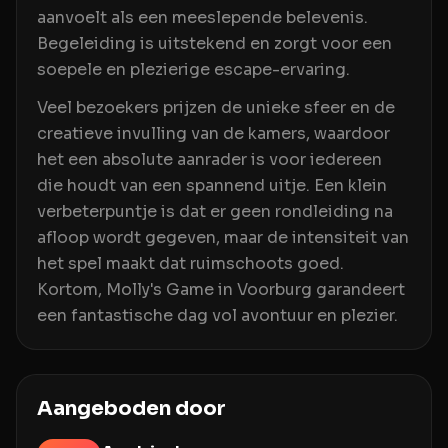
aanvoelt als een meeslepende belevenis.
Begeleiding is uitstekend en zorgt voor een
soepele en plezierige escape-ervaring.
Veel bezoekers prijzen de unieke sfeer en de
creatieve invulling van de kamers, waardoor
het een absolute aanrader is voor iedereen
die houdt van een spannend uitje. Een klein
verbeterpuntje is dat er geen rondleiding na
afloop wordt gegeven, maar de intensiteit van
het spel maakt dat ruimschoots goed.
Kortom, Molly's Game in Voorburg garandeert
een fantastische dag vol avontuur en plezier.
Aangeboden door