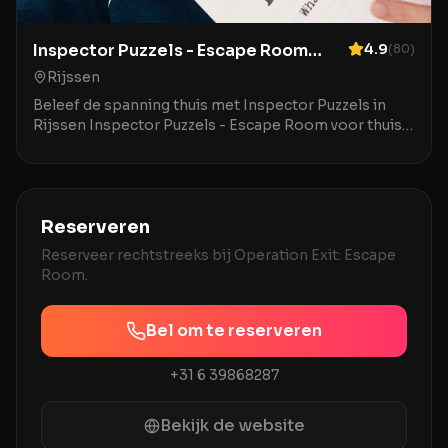
Inspector Puzzels - Escape Room
4.9
(
80
)
voor thuis
Rijssen
Beleef de spanning thuis met Inspector Puzzels in
Rijssen Inspector Puzzels - Escape Room voor thuis
in Rijssen brengt het avontuur van escaperooms na
Reserveren
Reserveer rechtstreeks bij
Operation Exit: Escape
Room
.
Bel om te reserveren
+31 6 39868287
Bekijk de website