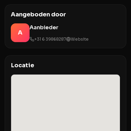
Aangeboden door
Aanbieder
A
+31 6 39868287
Website
Locatie