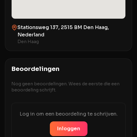
Stationsweg 137, 2515 BM Den Haag,
Nederland
Den Haag
Beoordelingen
Nog geen beoordelingen. Wees de eerste die een
beoordeling schrijft.
Log in om een beoordeling te schrijven.
Inloggen