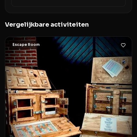
Vergelijkbare activiteiten
Escape Room