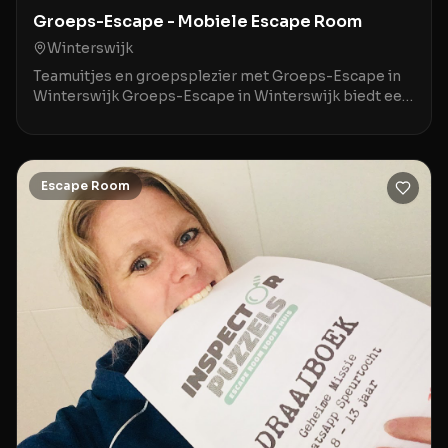
Groeps-Escape - Mobiele Escape Room
Winterswijk
Teamuitjes en groepsplezier met Groeps-Escape in
Winterswijk Groeps-Escape in Winterswijk biedt een
unieke mobiele escape room ervaring, perfect voor
Escape Room