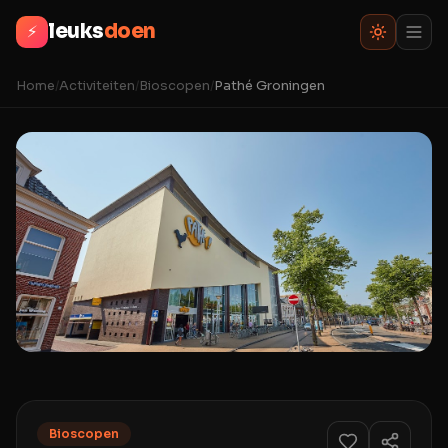
leuks
doen
⚡
Home
/
Activiteiten
/
Bioscopen
/
Pathé Groningen
Bioscopen