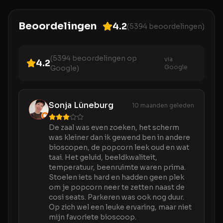
Beoordelingen
4.2
(
5394
beoordelingen)
(
5394
beoordelingen op
via
4.2
Google
Google)
Sonja Lüneburg
10 maanden geleden
De zaal was even zoeken, het scherm
was kleiner dan ik gewend ben in andere
bioscopen, de popcorn leek oud en wat
taai. Het geluid, beeldkwaliteit,
temperatuur, beenruimte waren prima.
Stoelen iets hard en hadden geen plek
om je popcorn neer te zetten naast de
cosi seats. Parkeren was ook nog duur.
Op zich wel een leuke ervaring, maar niet
mijn favoriete bioscoop.