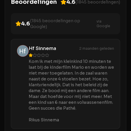
Beoordelingen
4.6
(
1845
beoordelingen)
(
1845
beoordelingen op
via
4.6
Google
Google)
Hf Sinnema
2 maanden geleden
Kom ik met mijn kleinkind 10 minuten te
laat bij de kinderfilm Mario en worden we
niet meer toegelaten. In de zaal waren
naast de onze 4 stoelen bezet. Hoe zo,
klantvriendelijk. Dat is het beleid zij de
dame. Ze bood mij een andere film aan.
Maar dat hoefde voor mij niet meer. Met
een kind van 6 naar een volwassenenfilm.
Geen succes die Pathé.
Rikus Sinnema