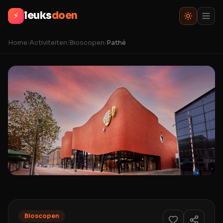
leuks
doen
⚡
Home
/
Activiteiten
/
Bioscopen
/
Pathé
Bioscopen