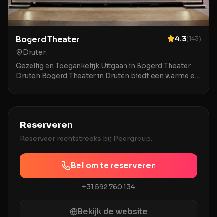
Bogerd Theater
4.3
(
143
)
Druten
Gezellig en Toegankelijk Uitgaan in Bogerd Theater
Druten Bogerd Theater in Druten biedt een warme en
uitnodigende ambiance voor een breed publiek. De
Reserveren
Reserveer rechtstreeks bij
Peergroup
.
Bel om te reserveren
+31 592 760 134
Bekijk de website