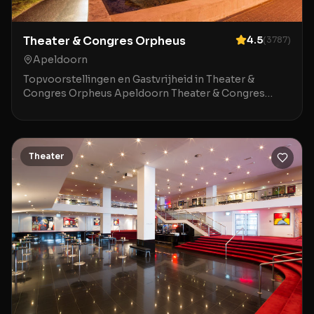
Theater & Congres Orpheus
4.5
(
3787
)
Apeldoorn
Topvoorstellingen en Gastvrijheid in Theater &
Congres Orpheus Apeldoorn Theater & Congres
Orpheus in Apeldoorn is een indrukwekkende locatie
waar mod
Theater