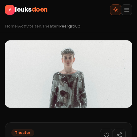
leuks
doen
⚡
Home
/
Activiteiten
/
Theater
/
Peergroup
Theater