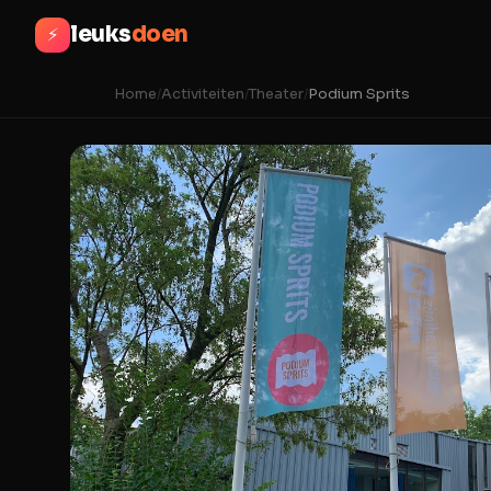
leuks
doen
⚡
Home
/
Activiteiten
/
Theater
/
Podium Sprits