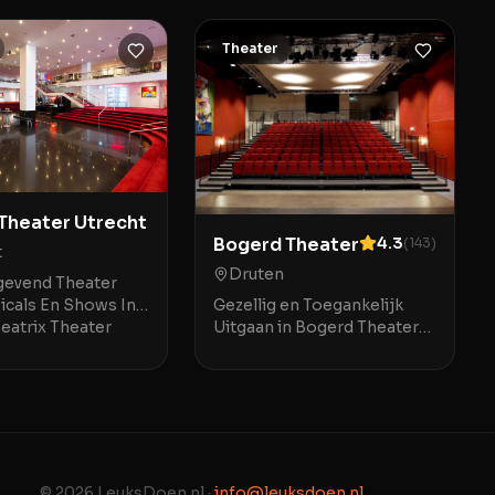
Theater
 Theater Utrecht
Bogerd Theater
4.3
(
143
)
t
Druten
evend Theater
Gezellig en Toegankelijk
icals En Shows In
Uitgaan in Bogerd Theater
eatrix Theater
Druten Bogerd Theater in
s gevestigd op het
Druten biedt een warme en
splein 6A, op een
uitnodigende ambiance
p afstand van Ut
voor een breed publiek. De
© 2026 LeuksDoen.nl ·
info@leuksdoen.nl