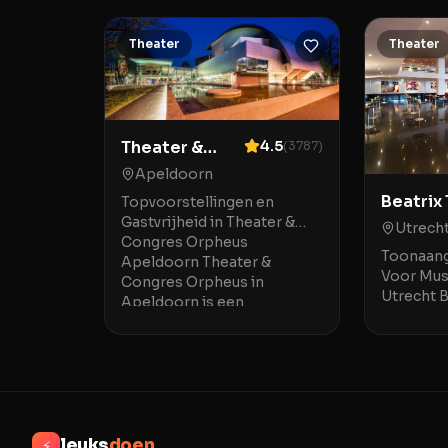
Theater
Theater
Theater &
4.5
(
3787
)
Congres
Apeldoorn
Orpheus
Beatrix
Topvoorstellingen en
Gastvrijheid in Theater &
Utrech
Congres Orpheus
Toonaang
Apeldoorn Theater &
Voor Mus
Congres Orpheus in
Utrecht B
Apeldoorn is een
Utrecht i
indrukwekkende locatie
Jaarbeur
waar mod
steenwor
leuks
doen
⚡