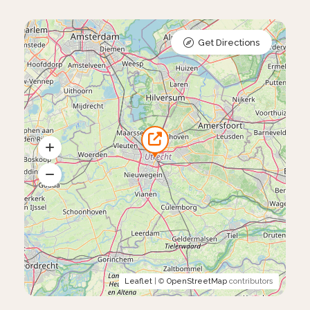
Get Directions
Leaflet
| ©
OpenStreetMap
contributors