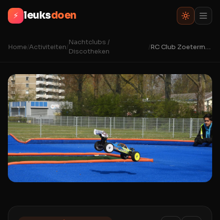
leuks
doen
⚡
Nachtclubs /
Home
/
Activiteiten
/
/
RC Club Zoetermeer
Discotheken