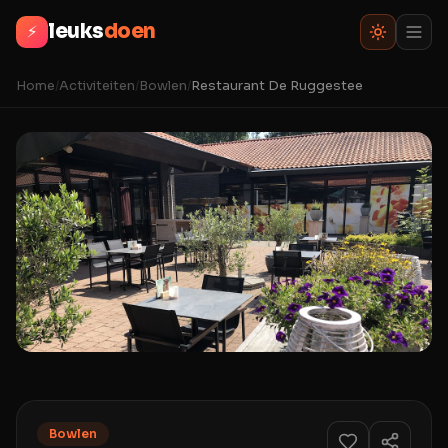
leuks
doen
⚡
Home
/
Activiteiten
/
Bowlen
/
Restaurant De Ruggestee
Bowlen