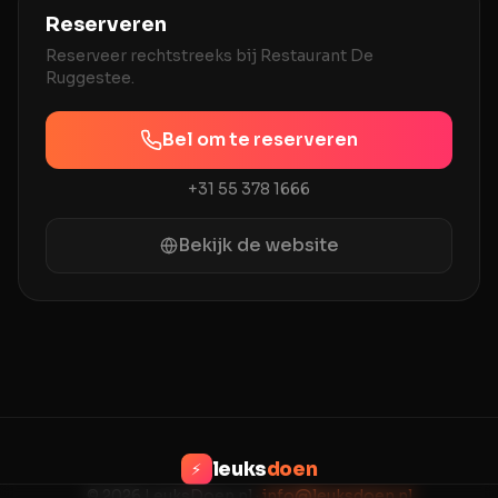
Reserveren
Reserveer rechtstreeks bij
Restaurant De
Ruggestee
.
Bel om te reserveren
+31 55 378 1666
Bekijk de website
leuks
doen
⚡
© 2026 LeuksDoen.nl ·
info@leuksdoen.nl