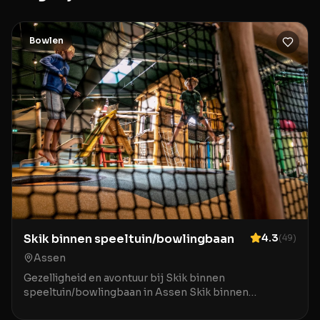
Bowlen
Skik binnen speeltuin/bowlingbaan
4.3
(
49
)
Assen
Gezelligheid en avontuur bij Skik binnen
speeltuin/bowlingbaan in Assen Skik binnen
speeltuin/bowlingbaan in Assen is de ideale