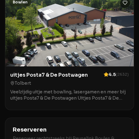
Bowlen
uitjes Posta7 & De Postwagen
4.5
(
2632
)
Tolbert
Veelzijdig uitje met bowling, lasergamen en meer bij
uitjes Posta7 & De Postwagen Uitjes Posta7 & De
Postwagen in Tolbert is een uitstekende locatie v
Reserveren
Reserveer rechtstreeks bij
Reuselink Boules &