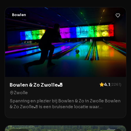
bestemming voor gezinn
Bowlen
Bowlen & Zo Zwolle🎳
4.1
(
2261
)
Zwolle
Spanning en plezier bij Bowlen & Zo in Zwolle Bowlen
& Zo Zwolle🎳 is een bruisende locatie waar
ontspanning en entertainment samenkomen in het
hart v