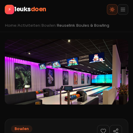
leuks
doen
⚡
Home
/
Activiteiten
/
Bowlen
/
Reuselink Boules & Bowling
Bowlen