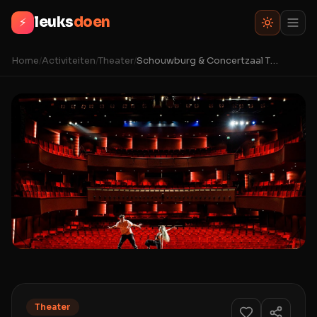
leuks
doen
⚡
Home
/
Activiteiten
/
Theater
/
Schouwburg & Concertzaal Tilburg
Theater