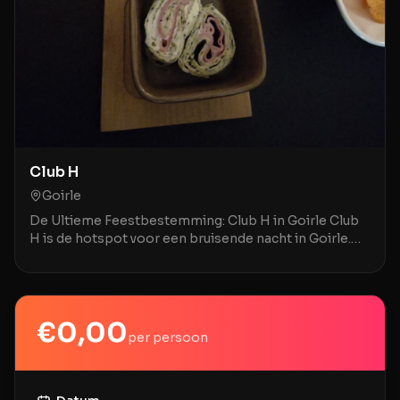
Club H
Goirle
De Ultieme Feestbestemming: Club H in Goirle Club
H is de hotspot voor een bruisende nacht in Goirle.
Deze gezellige night club staat bekend om zijn l
€
0,00
per persoon