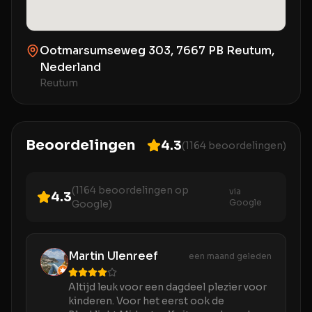
Ootmarsumseweg 303, 7667 PB Reutum,
Nederland
Reutum
Beoordelingen
4.3
(
1164
beoordelingen)
(
1164
beoordelingen op
via
4.3
Google
Google)
Martin Ulenreef
een maand geleden
Altijd leuk voor een dagdeel plezier voor
kinderen. Voor het eerst ook de