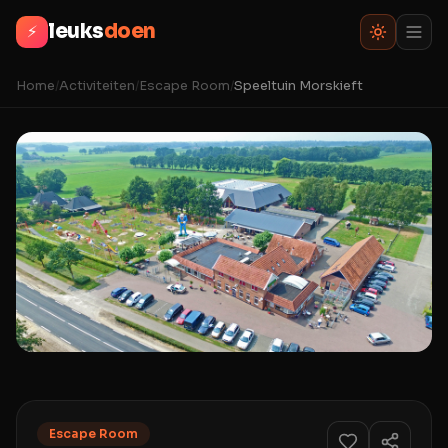
leuks
doen
⚡
Home
/
Activiteiten
/
Escape Room
/
Speeltuin Morskieft
Escape Room