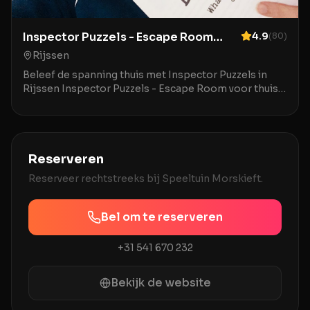
Inspector Puzzels - Escape Room
4.9
(
80
)
voor thuis
Rijssen
Beleef de spanning thuis met Inspector Puzzels in
Rijssen Inspector Puzzels - Escape Room voor thuis
in Rijssen brengt het avontuur van escaperooms na
Reserveren
Reserveer rechtstreeks bij
Speeltuin Morskieft
.
Bel om te reserveren
+31 541 670 232
Bekijk de website