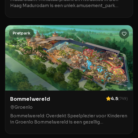
Haag Madurodam is een uniek amusement_park
gelegen in het hart van Den Haag, bekend om zijn
indrukwekk
Pretpark
Bommelwereld
4.5
(
749
)
Groenlo
Bommelwereld: Overdekt Speelplezier voor Kinderen
in Groenlo Bommelwereld is een gezellig
amusement_park in Groenlo, perfect voor jonge
kinderen tot o