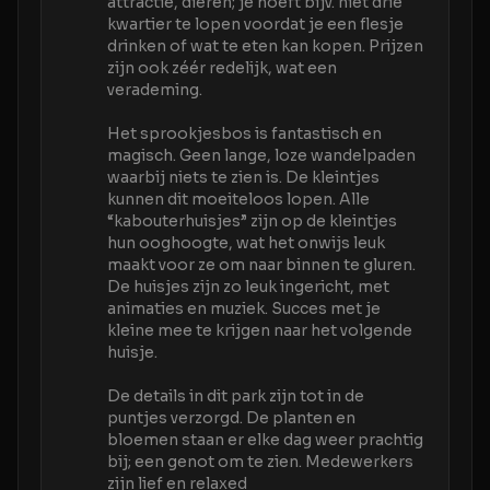
attractie, dieren; je hoeft bijv. niet drie
kwartier te lopen voordat je een flesje
drinken of wat te eten kan kopen. Prijzen
zijn ook zéér redelijk, wat een
verademing.
Het sprookjesbos is fantastisch en
magisch. Geen lange, loze wandelpaden
waarbij niets te zien is. De kleintjes
kunnen dit moeiteloos lopen. Alle
“kabouterhuisjes” zijn op de kleintjes
hun ooghoogte, wat het onwijs leuk
maakt voor ze om naar binnen te gluren.
De huisjes zijn zo leuk ingericht, met
animaties en muziek. Succes met je
kleine mee te krijgen naar het volgende
huisje.
De details in dit park zijn tot in de
puntjes verzorgd. De planten en
bloemen staan er elke dag weer prachtig
bij; een genot om te zien. Medewerkers
zijn lief en relaxed