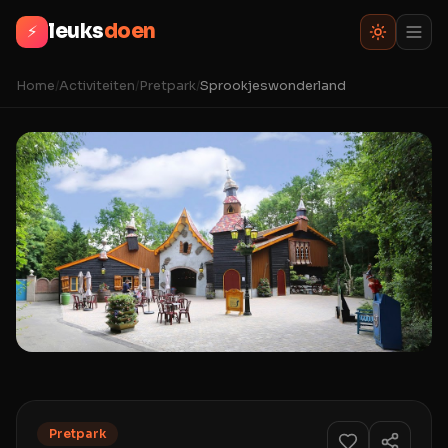
leuks
doen
⚡
Home
/
Activiteiten
/
Pretpark
/
Sprookjeswonderland
Pretpark