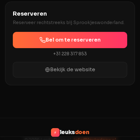
Reserveren
Reserveer rechtstreeks bij
Sprookjeswonderland
.
Bel om te reserveren
+31 228 317 853
Bekijk de website
leuks
doen
⚡
© 2026 LeuksDoen.nl ·
info@leuksdoen.nl