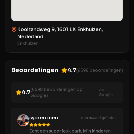
Kooizandweg 9, 1601 LK Enkhuizen,
Nederland
Enkhuizen
Beoordelingen
4.7
(
6598
beoordelingen)
(
6598
beoordelingen op
via
4.7
Google
Google)
sybren men
een maand geleden
Echt een super leuk park. M'n kinderen