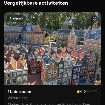
Vergelijkbare activiteiten
Pretpark
Madurodam
4.5
(
29663
)
Den Haag
Madurodam: Miniatuurpracht en Attracties in Den