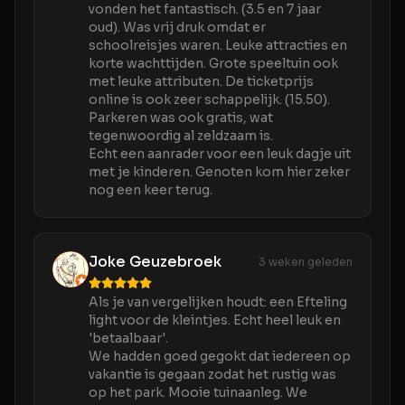
vonden het fantastisch. (3.5 en 7 jaar
oud). Was vrij druk omdat er
schoolreisjes waren. Leuke attracties en
korte wachttijden. Grote speeltuin ook
met leuke attributen. De ticketprijs
online is ook zeer schappelijk. (15.50).
Parkeren was ook gratis, wat
tegenwoordig al zeldzaam is.
Echt een aanrader voor een leuk dagje uit
met je kinderen. Genoten kom hier zeker
nog een keer terug.
Joke Geuzebroek
3 weken geleden
Als je van vergelijken houdt: een Efteling
light voor de kleintjes. Echt heel leuk en
'betaalbaar'.
We hadden goed gegokt dat iedereen op
vakantie is gegaan zodat het rustig was
op het park. Mooie tuinaanleg. We