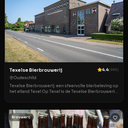
Texelse Bierbrouwerij
4.4
(
986
)
Oudeschild
Texelse Bierbrouwerij: een sfeervolle bierbeleving op
het eiland Texel Op Texel is de Texelse Bierbrouwerij
een geliefde plek voor liefhebbers van spe
Brouwerij