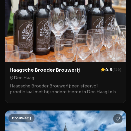
Haagsche Broeder Brouwerij
4.8
(
136
)
Den Haag
Haagsche Broeder Brouwerij: een sfeervol
proeflokaal met bijzondere bieren in Den Haag In het
centrum van Den Haag biedt de Haagsche Broeder
Brouwerij
Brouwerij