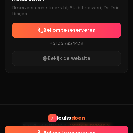
Reserveer rechtstreeks bij
Stadsbrouwerij De Drie
Ringen
.
Bel om te reserveren
+31 33 785 4432
Bekijk de website
leuks
doen
⚡
© 2026 LeuksDoen.nl ·
info@leuksdoen.nl
Privacy
Voorwaarden
Contact
Bel om te reserveren