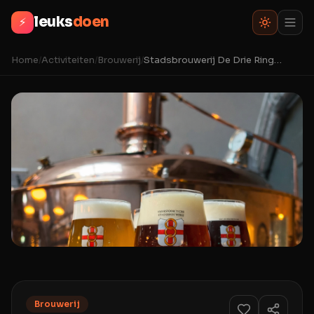
leuks
doen
⚡
Home
/
Activiteiten
/
Brouwerij
/
Stadsbrouwerij De Drie Ringen
Brouwerij