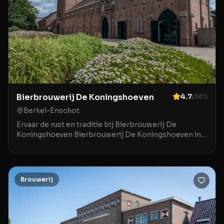
Bierbrouwerij De Koningshoeven
4.7
(
581
)
Berkel-Enschot
Ervaar de rust en traditie bij Bierbrouwerij De
Koningshoeven Bierbrouwerij De Koningshoeven in
Berkel-Enschot is een bijzondere plek waar de rijke
ge
Brouwerij