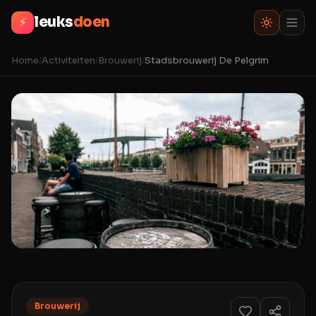
leuks
doen
⚡
Home
/
Activiteiten
/
Brouwerij
/
Stadsbrouwerij De Pelgrim
Brouwerij