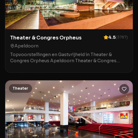
Theater & Congres Orpheus
4.5
(
3787
)
Apeldoorn
Topvoorstellingen en Gastvrijheid in Theater &
Congres Orpheus Apeldoorn Theater & Congres
Orpheus in Apeldoorn is een indrukwekkende locatie
waar mod
Theater