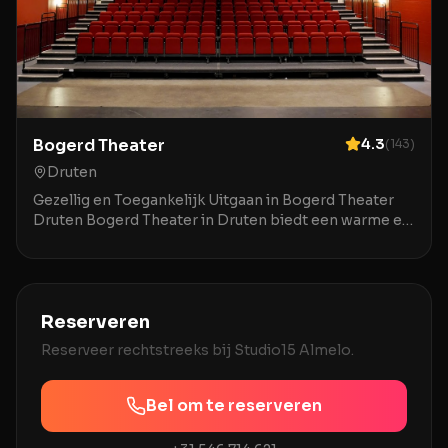
Bogerd Theater
4.3
(
143
)
Druten
Gezellig en Toegankelijk Uitgaan in Bogerd Theater
Druten Bogerd Theater in Druten biedt een warme en
uitnodigende ambiance voor een breed publiek. De
Reserveren
Reserveer rechtstreeks bij
Studio15 Almelo
.
Bel om te reserveren