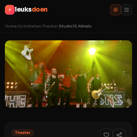
leuks
doen
⚡
Home
/
Activiteiten
/
Theater
/
Studio15 Almelo
Theater