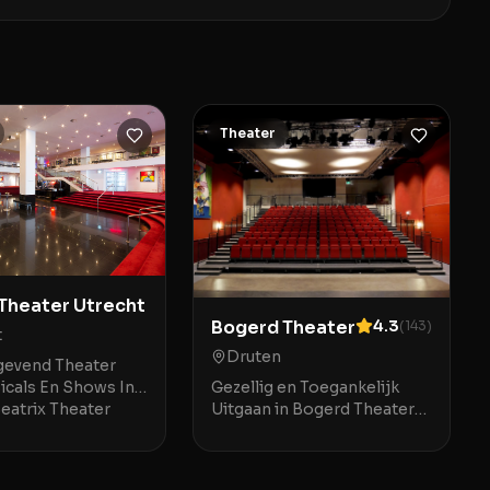
Theater
 Theater Utrecht
Bogerd Theater
4.3
(
143
)
t
Druten
evend Theater
Gezellig en Toegankelijk
icals En Shows In
Uitgaan in Bogerd Theater
eatrix Theater
Druten Bogerd Theater in
s gevestigd op het
Druten biedt een warme en
splein 6A, op een
uitnodigende ambiance
p afstand van Ut