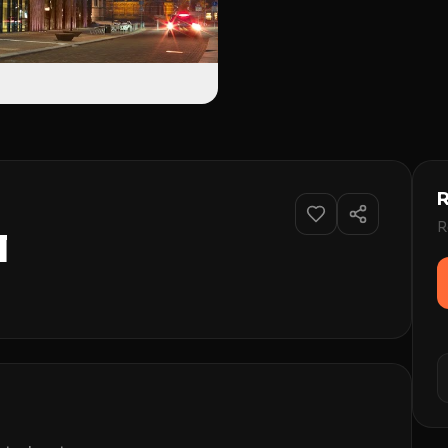
R
R
l