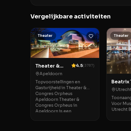
Vergelijkbare activiteiten
Theater
Theater
Theater &
4.5
(
3787
)
Congres
Apeldoorn
Orpheus
Beatrix
Topvoorstellingen en
Gastvrijheid in Theater &
Utrech
Congres Orpheus
Toonaang
Apeldoorn Theater &
Voor Mus
Congres Orpheus in
Utrecht B
Apeldoorn is een
Utrecht i
indrukwekkende locatie
Jaarbeur
waar mod
steenwor