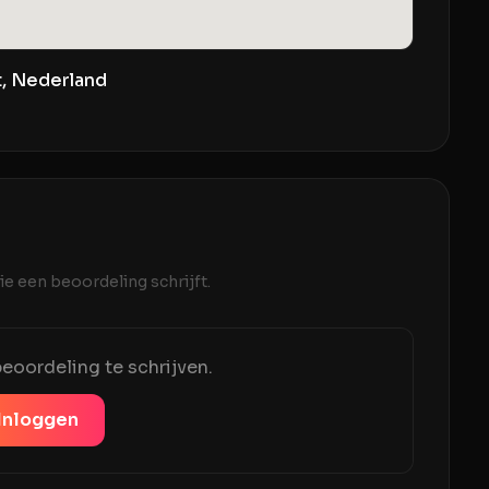
t, Nederland
e een beoordeling schrijft.
eoordeling te schrijven.
Inloggen