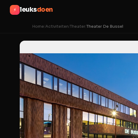
leuks
doen
⚡
Home
/
Activiteiten
/
Theater
/
Theater De Bussel