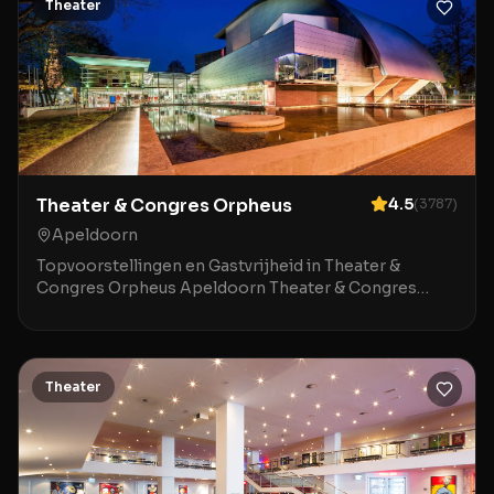
Theater
Theater & Congres Orpheus
4.5
(
3787
)
Apeldoorn
Topvoorstellingen en Gastvrijheid in Theater &
Congres Orpheus Apeldoorn Theater & Congres
Orpheus in Apeldoorn is een indrukwekkende locatie
waar mod
Theater