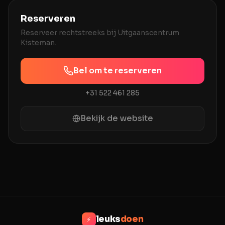
Reserveren
Reserveer rechtstreeks bij
Uitgaanscentrum
Kisteman
.
Bel om te reserveren
+31 522 461 285
Bekijk de website
leuks
doen
⚡