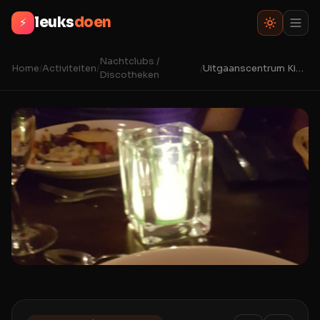
leuks
doen
⚡
Nachtclubs /
Home
/
Activiteiten
/
/
Uitgaanscentrum Kisteman
Discotheken