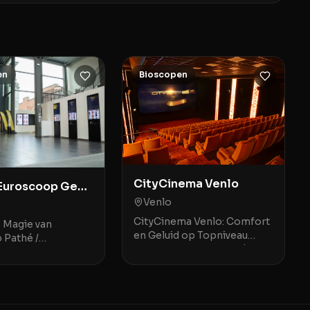
en
Bioscopen
CityCinema Venlo
 Euroscoop Genk
Venlo
CityCinema Venlo: Comfort
e Magie van
en Geluid op Topniveau
 Pathé /
CityCinema Venlo is dé
p Genk Pathé /
favoriete movie theater in
p Genk is een
Venlo en omstreken,
gevende movie
geroemd om zijn
elegen in het
comfortabele, v
he en sfeervoll