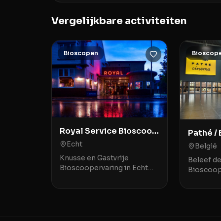
Vergelijkbare activiteiten
Bioscopen
Bioscop
Royal Service Bioscoop
Pathé /
🍿
🍿
Echt
België
Knusse en Gastvrije
Beleef d
Bioscoopervaring in Echt
Bioscoop
Royal Service Bioscoop🍿 in
Euroscoo
Echt staat bekend om haar
Euroscoo
gezellige, bijna nostalgische
toonaan
sfeer die doet denken
theater g
historisc