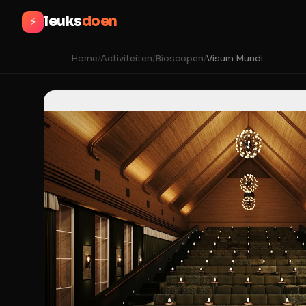
leuks
doen
⚡
Home
/
Activiteiten
/
Bioscopen
/
Visum Mundi