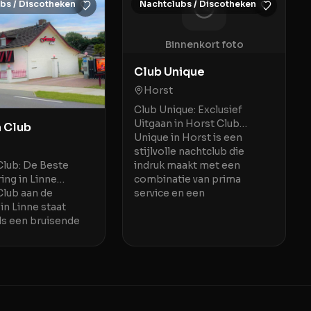
bs / Discotheken
Nachtclubs / Discotheken
Binnenkort foto
Club Unique
Horst
Club Unique: Exclusief
Uitgaan in Horst Club
 Club
Unique in Horst is een
stijlvolle nachtclub die
Club: De Beste
indruk maakt met een
ing in Linne
combinatie van prima
Club aan de
service en een
in Linne staat
ls een bruisende
ngsplek waar een
e a