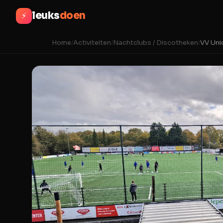
leuks
doen
⚡
Home
/
Activiteiten
/
Nachtclubs / Discotheken
/
VV Un