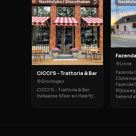
Nachtclubs / Discotheken
Nachtclu
Fazenda
Linne
Fazenda 
CICCI’S - Trattoria & Bar
Clubervar
Groningen
Fazenda 
CICCI’S - Trattoria & Bar:
Rijksweg 
Italiaanse Sfeer en Heerlijke
bekend a
Gerechten in Groningen
ontmoeti
CICCI’S - Trattoria & Bar aan
geweldig
de Hoge der A 3 in
Groningen is een stij