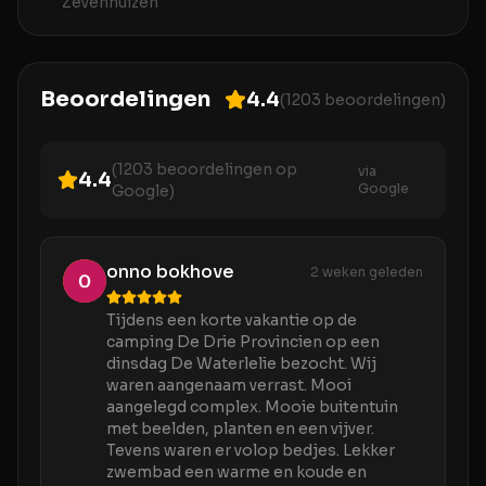
Zevenhuizen
Beoordelingen
4.4
(
1203
beoordelingen)
(
1203
beoordelingen op
via
4.4
Google
Google)
onno bokhove
2 weken geleden
Tijdens een korte vakantie op de
camping De Drie Provincien op een
dinsdag De Waterlelie bezocht. Wij
waren aangenaam verrast. Mooi
aangelegd complex. Mooie buitentuin
met beelden, planten en een vijver.
Tevens waren er volop bedjes. Lekker
zwembad een warme en koude en