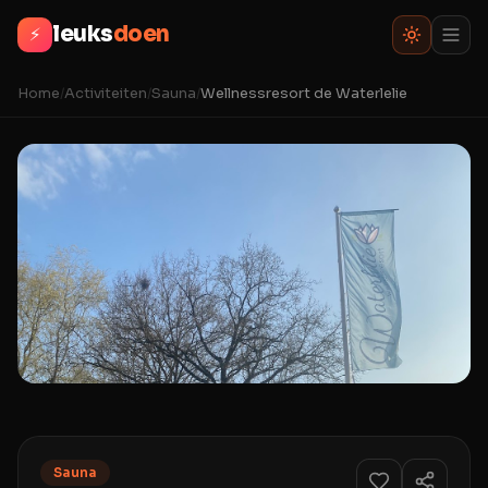
leuks
doen
⚡
Home
/
Activiteiten
/
Sauna
/
Wellnessresort de Waterlelie
Sauna