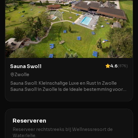
Sauna Swoll
4.6
(
876
)
Zwolle
Sauna Swoll: Kleinschalige Luxe en Rust in Zwolle
Sauna Swoll in Zwolle is de ideale bestemming voor
liefhebbers van een gezellige en persoonlijke wel
Reserveren
Reserveer rechtstreeks bij
Wellnessresort de
Waterlelie
.